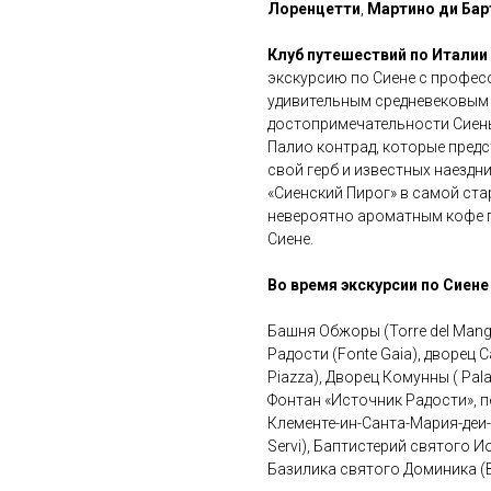
Лоренцетти
,
Мартино ди Ба
Клуб путешествий по Италии
экскурсию по Сиене с профес
удивительным средневековым 
достопримечательности Сиены
Палио контрад, которые предс
свой герб и известных наездн
«Сиенский Пирог» в самой ста
невероятно ароматным кофе п
Сиене.
Во время экскурсии по Сиене
Башня Обжоры (Torre del Mangia
Радости (Fonte Gaia), дворец С
Piazza), Дворец Комунны ( Pal
Фонтан «Источник Радости», 
Клементе-ин-Санта-Мария-деи-Се
Servi), Баптистерий святого Ио
Базилика святого Доминика (Ba