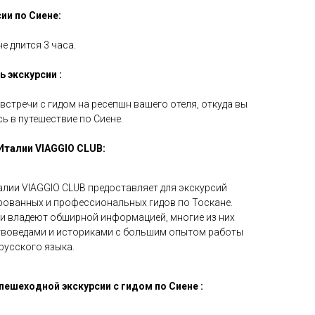
ии по Сиене:
е длится 3 часа.
ь экскурсии :
стречи с гидом на ресепшн вашего отеля, откуда вы
ь в путешествие по Сиене.
Италии VIAGGIO CLUB:
алии VIAGGIO CLUB предоставляет для экскурсий
рованных и профессиональных гидов по Тоскане.
и владеют обширной информацией, многие из них
твоведами и историками с большим опытом работы
русского языка.
ешеходной экскурсии с гидом по Сиене :