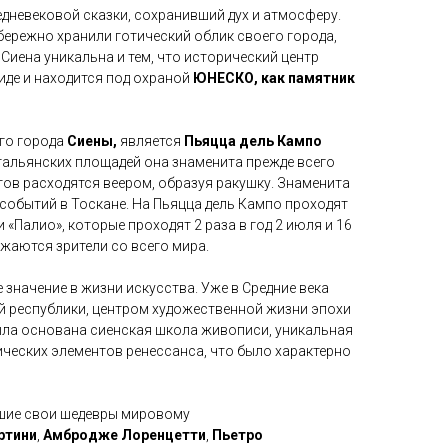
дневековой сказки, сохранивший дух и атмосферу.
бережно хранили готический облик своего города,
 Сиена уникальна и тем, что исторический центр
иде и находится под охраной
ЮНЕСКО, как памятник
го города
Сиены,
является
Пьяцца дель Кампо
тальянских площадей она знаменита прежде всего
тов расходятся веером, образуя ракушку. Знаменита
событий в Тоскане. На Пьяцца дель Кампо проходят
 «Палио», которые проходят 2 раза в год 2 июля и 16
езжаются зрители со всего мира.
значение в жизни искусства. Уже в Средние века
й республики, центром художественной жизни эпохи
ь была основана сиенская школа живописи, уникальная
ических элементов ренессанса, что было характерно
вшие свои шедевры мировому
ртини
,
Амбродже Лоренцетти
,
Пьетро