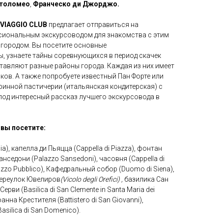
ртоломео
,
Франческо ди Джорджо.
 VIAGGIO CLUB
предлагает отправиться на
сиональным экскурсоводом для знакомства с этим
городом. Вы посетите основные
, узнаете тайны соревнующихся в период скачек
тавляют разные районы города. Каждая из них имеет
иков. А также попробуете известный Пан Форте или
ринной пастичерии (итальянская кондитерская) с
од интересный рассказ лучшего экскурсовода в
 вы посетите:
), капелла ди Пьяцца (Cappella di Piazza), фонтан
анседони (Palazzo Sansedoni), часовня (Cappella di
azzo Pubblico), Кафедральный собор (Duomo di Siena),
переулок Ювелиров
(Vicolo degli Orefici) ,
базилика Сан
рви (Basilica di San Clemente in Santa Maria dei
анна Крестителя (Battistero di San Giovanni),
silica di San Domenico).