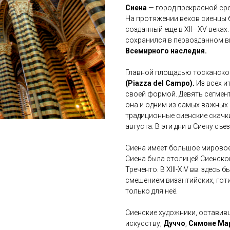
Сиена
— город прекрасной сре
На протяжении веков сиенцы 
созданный еще в XII—XV веках.
сохранился в первозданном в
Всемирного наследия.
Главной площадью тосканско
(Piazza del Campo).
Из всех и
своей формой. Девять сегмен
она и одним из самых важных 
традиционные сиенские скачки
августа. В эти дни в Сиену съ
Сиена имеет большое мировое 
Сиена была столицей Сиенско
Треченто. В XIII-XIV вв. здес
смешением византийских, гот
только для неё.
Сиенские художники, остави
искусству,
Дуччо
,
Симоне Ма