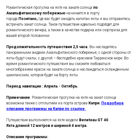
Романтическая прогулка на яхте на закате солнца
по
Амальфитанскому побережью
начинается в порту
города
Позитано,
где вас будет ожидать капитан яхты и вы отправитесь
встречать закат солнца. Такое путешествие идеально подойдет для
романтического вечера, а также в качестве подарка или сюрприза для
вашей второй половинки.
Продолжительность путешествия 2,5 часа.
Вы насладитесь
панорамными видами Амальфитанского побережья, с одной стороны от
яхты будут скалы, с другой – бесподобно красивое Тирренское море. Во
время романтического путешествия вы сможете любоваться
многообразием красок на закате солнца и наслаждаться охлажденным
шампанским, которое будет на борту яхты.
Период навигации : Апрель - Октябрь.
Примечание
: Романтическая прогулка на яхте на закат солнца
возможна также с отплытием из порта острова
Капри
.
Подробное
описание программы на Капри по ссылке.
Путешествие выполняется на яхте модели
Beneteau GT 40
.
Яхта длиной 12 метров и шириной 4 метра.
Описание программы: