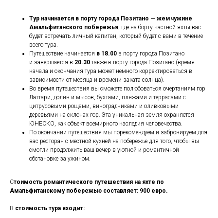
Тур начинается в порту города Позитано
— жемчужине
Амальфитанского побережья
, где на борту частной яхты вас
будет встречать личный капитан, который будет с вами в течение
всего тура.
Путешествие начинается
в 18.00
в порту города Позитано
и завершается в
20.30
также в порту города Позитано (время
начала и окончания тура может немного корректироваться в
зависимости от месяца и времени заката солнца).
Во время путешествия вы сможете полюбоваться очертаниям гор
Латтари, долин и мысов, бухтами, пляжами и террасами с
цитрусовыми рощами, виноградниками и оливковыми
деревьями на склонах гор. Эта уникальная земля охраняется
ЮНЕСКО, как объект всемирного наследия человечества.
По окончании путешествия мы порекомендуем и забронируем для
вас ресторан с местной кухней на побережье для того, чтобы вы
смогли продолжить ваш вечер в уютной и романтичной
обстановке за ужином.
С
тоимость романтического путешествия на яхте по
Амальфитанскому побережью составляет: 900 евро.
В
стоимость тура входит: