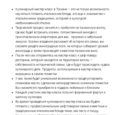
Кулинарный мастер-класс в Тоскане — это не только возможность
научиться готовить итальянские блюда, это еще и знакомство с
итальянскими традициями, историей и культурой
необыкновенной Италии.
Творческий процесс начнется с прибытия на тосканскую виллу,
где вас будет встречать хозяин, потомственный винодел с
приготовленным аперитивом для вас : просекко и небольшие
закуски. Хозяин владения расскажет об истории его семьи, вы
сможете увидеть виноградные поля, на которых собирают урожай
винограда и затем производят известное тосканское вино.
После чего вы отправитесь на мастер-класс к шеф-повару
ресторана, который находится на территории виллы —
собственность исторической семьи, где и будут происходить чудеса
кулинарного дела. Продукты, используемые в мастер-классе,
выращены в самом поместье.
У вас также будет уникальная возможность продегустировать
оливковое масло, сделанное непосредственно хозяином поместья.
Вы сможете его приобрести в подарок любимым и близким.
Каждый участник мастер-класса получит фирменный фартук и
шапочку кулинара.
Во время проведения кулинарного мастер-класса вы будете
готовить с профессиональным шеф-поваром самые известные и
традиционные итальянские блюда такие, как пасту и пиццу.