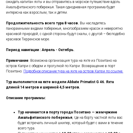
ожидать капитан яхты и вы отправитесь в морское путешествие вдоль
Амальфитанского побережья. Такая однодневная программа будет
интересна как взрослым, так и детям.
Продолжительность всего тура 8 часов.
Вы насладитесь
панорамными видами побережья, многообразием красок и невероятно
красивой природой, с одной стороны будут скалы, с другой – бесподобно
красивое Тирренское море.
Период навигации : Апрель - Октябрь.
Примечание
: Возможна организация тура на яхте из Позитано на
остров Капри с обедом и прогулкой по Капри. Возвращение в порт
Позитано.
Подробное описание тура на яхте на остров Капри по ссылке.
Тур выполняется на яхте модели Abbate Primatist G 46. Яхта
длиной 14 метров и шириной 4,5 метров.
Описание программы:
Тур начинается в порту города Позитано
— жемчужине
Амальфитанского побережья
, где на борту частной яхты вас
будет встречать личный шкипер, который будет с вами в течение
всего тура.