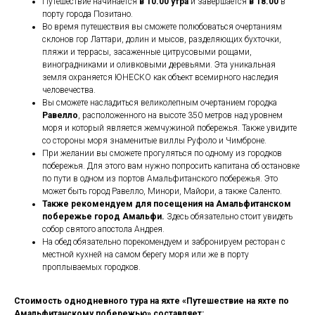
Путешествие начинается
в 10.00 утра
и завершается
в 18.00
в
порту города Позитано.
Во время путешествия вы сможете полюбоваться очертаниям
склонов гор Латтари, долин и мысов, разделяющих бухточки,
пляжи и террасы, засаженные цитрусовыми рощами,
виноградниками и оливковыми деревьями. Эта уникальная
земля охраняется ЮНЕСКО как объект всемирного наследия
человечества.
Вы сможете насладиться великолепным очертанием городка
Равелло
, расположенного на высоте 350 метров над уровнем
моря и который является жемчужиной побережья. Также увидите
со стороны моря знаменитые виллы Руфоло и Чимброне.
При желании вы сможете прогуляться по одному из городков
побережья. Для этого вам нужно попросить капитана об остановке
по пути в одном из портов Амальфитанского побережья. Это
может быть город Равелло, Минори, Майори, а также Саленто.
Также рекомендуем для посещения на Амальфитанском
побережье город Амальфи.
Здесь обязательно стоит увидеть
собор святого апостола Андрея.
На обед обязательно порекомендуем и забронируем ресторан с
местной кухней на самом берегу моря или же в порту
проплываемых городков.
Стоимость однодневного тура на яхте «Путешествие на яхте по
Амальфитанскому побережью» составляет: