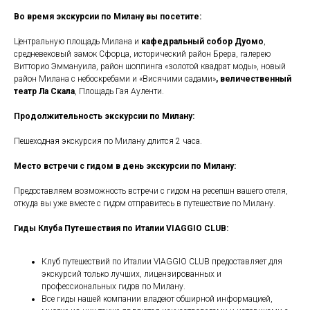
Во время экскурсии по Милану вы посетите:
Центральную площадь Милана и
кафедральный собор Дуомо
,
средневековый замок Сфорца, исторический район Брера, галерею
Витторио Эммануила, район шоппинга «золотой квадрат моды», новый
район Милана с небоскребами и «Висячими садами»
,
величественный
театр Ла Скала
, Площадь Гая Ауленти.
Продолжительность экскурсии по Милану:
Пешеходная экскурсия по Милану длится 2 часа.
Место встречи с гидом в день экскурсии по Милану:
Предоставляем возможность встречи с гидом на ресепшн вашего отеля,
откуда вы уже вместе с гидом отправитесь в путешествие по Милану.
Гиды Клуба Путешествия по Италии VIAGGIO
CLUB:
Клуб путешествий по Италии VIAGGIO CLUB предоставляет для
экскурсий только лучших, лицензированных и
профессиональных гидов по Милану.
Все гиды нашей компании владеют обширной информацией,