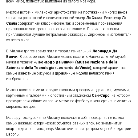
всем мире, полностью выполнен из белого мрамора.
Местом встречи миланской аристократии на протяжении многих веков
является роскошный и величественный
театр Ла Скала
. Репертуар
Ла
Скала
содержит как классические, так и современные произведения
признанных мастеров прошлого и настоящего. Для их постановки
приглашаются лучшие театральные режиссеры, дирижеры и исполнители
со всего мира.
В Милане долгое время жил и творил гениальный
Леонардо Да
Винчи.
В современном Милане можно посетить Национальный музей
науки и техники
«Леонардо да Винчи» (Museo Nazionale della
Scienza e della Tecnologia «Leonardo da Vinci»)
, который хранит все
самые известные рисунки и деревянные модели великого гения-
изобретателя.
Милан также знаменит средневековыми дворцами, церквями, музеями,
картинными галереями и спортивным стадионом
Сан-Сиро
, на котором
проходят важнейшие мировые матчи по футболу и концерты знаменитых
мировых певцов.
Маршрут экскурсии по Милану включает в себя посещение не только
самых важных исторических объектов разных эпох, но знаменитый
квартал для шоппинга, ведь Милан считается центром модной индустрии
Европы.