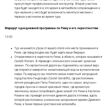
присутствует профессиональный инструктор. Второй участник
тура будет находится в это время в автомобиле сопровождения и
при желании у него будет возможность меняться местами с
первым участником во время тура.
Маршрут однодневной программы по Риму и его окрестностям :
10:00
Тур начинается утром от вашего отеля или места проживания в
Риме, где перед входом вас будет ждать ваше Феррари.
Отправляемся в окрестности Рима, в область, которая называется
Castelli Romani. В переводе с итальянского означает «римские
замки». По серпантинной дороге вы подниметесь на самый верх,
где откроется невероятно захватывающий вид на вулканические
озера. По маршруту вы посетите самые известный загородный
город Кастель-Гандольфо (Castel Gandolfo), где расположена
летняя резиденция Папы Римского, один из самых «вкусных»
городов Аричча и самый красивый Неми, где ароматную
землянику можно попробовать даже зимой! Из Рима в Кастелли
Романи нас приведет античная древняя дорога Аппиева, вдоль
которой расположены уникальные захоронения времен Древнего
Рима, а также первые христианские катакомбы.