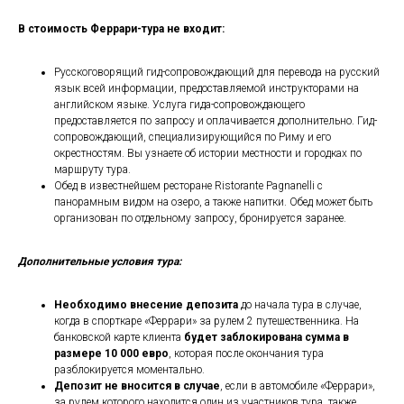
В стоимость Феррари-тура не входит:
Русскоговорящий гид-сопровождающий для перевода на русский
язык всей информации, предоставляемой инструкторами на
английском языке. Услуга гида-сопровождающего
предоставляется по запросу и оплачивается дополнительно. Гид-
сопровождающий, специализирующийся по Риму и его
окрестностям. Вы узнаете об истории местности и городках по
маршруту тура.
Обед в известнейшем ресторане Ristorante Pagnanelli с
панорамным видом на озеро, а также напитки. Обед может быть
организован по отдельному запросу, бронируется заранее.
Дополнительные условия тура:
Необходимо внесение депозита
до начала тура в случае,
когда в спорткаре «Феррари» за рулем 2 путешественника. На
банковской карте клиента
будет заблокирована сумма в
размере 10 000 евро
, которая после окончания тура
разблокируется моментально.
Депозит не вносится в случае
, если в автомобиле «Феррари»,
за рулем которого находится один из участников тура, также