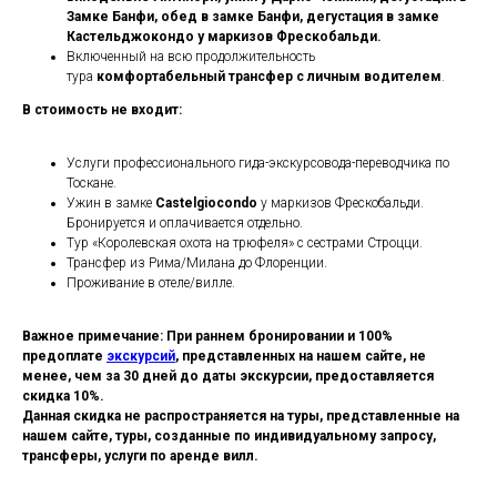
Замке Банфи, обед в замке Банфи, дегустация в замке
Кастельджокондо у маркизов Фрескобальди.
Включенный на всю продолжительность
тура
комфортабельный трансфер с личным водителем
.
В стоимость не входит:
Услуги профессионального гида-экскурсовода-переводчика по
Тоскане.
Ужин в замке
Castelgiocondo
у маркизов Фрескобальди.
Бронируется и оплачивается отдельно.
Тур «Королевская охота на трюфеля» с сестрами Строцци.
Трансфер из Рима/Милана до Флоренции.
Проживание в отеле/вилле.
Важное примечание: При раннем бронировании и 100%
предоплате
экскурсий
, представленных на нашем сайте, не
менее, чем за 30 дней до даты экскурсии, предоставляется
скидка 10%.
Данная скидка не распространяется на туры, представленные на
нашем сайте, туры, созданные по индивидуальному запросу,
трансферы, услуги по аренде вилл.