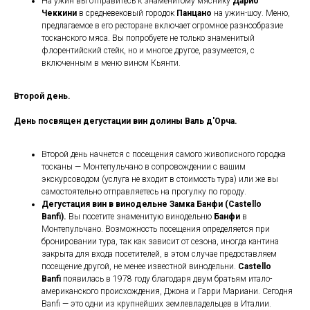
На ужин вы отправитесь к знаменитому мяснику
Дарио
Чеккини
в средневековый городок
Панцано
на ужин-шоу. Меню,
предлагаемое в его ресторане включает огромное разнообразие
тосканского мяса. Вы попробуете не только знаменитый
флорентийский стейк, но и многое другое, разумеется, с
включенным в меню вином Кьянти.
Второй день.
День посвящен дегустации вин долины Валь д'Орча.
Второй день начнется с посещения самого живописного городка
тосканы — Монтепульчано в сопровождении с вашим
экскурсоводом (услуга не входит в стоимость тура) или же вы
самостоятельно отправляетесь на прогулку по городу.
Дегустация вин в винодельне Замка Банфи (Castello
Banfi).
Вы посетите знаменитую винодельню
Банфи
в
Монтепульчано. Возможность посещения определяется при
бронировании тура, так как зависит от сезона, иногда кантина
закрыта для входа посетителей, в этом случае предоставляем
посещение другой, не менее известной винодельни.
Castello
Banfi
появилась в 1978 году благодаря двум братьям итало-
американского происхождения, Джона и Гарри Мариани. Сегодня
Banfi — это одни из крупнейших землевладельцев в Италии.