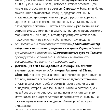
вилла Кузона (Villa Cusonа), которое вы также посетите. Здесь
живут две очаровательные
сестры Строцци
— Наталья и Ирина,
дочери князя Джироламо Строцци, представительницы
итальянского аристократического рода с русскими корнями.
Ирина и Наталья также являются потомками Моны Лизы в
пятнадцатом поколении. Сестры Строцци с удовольствием вас
встретят в своем именнии и расскажут историю, производимого
старинной семьей вина, вы его продегустируете, а также вам
предложат местные закуски собственного производства.
При желании вы также сможете заказать
дополнительно тур
«Королевская охота на трюфеля» с сестрами Строцци
(такой
тур не входит в стоимость
«Дегустационного тура по Тоскане»
,
бронируется и оплачивается отдельно. Возможность
осуществить тур зависит от времени года.).
Дегустация вин в винодельне Антинори.
Вы посетите
знаменитую винодельню
Антинори (Antinori nel Chianti
Classico).
Каждая бутылка вина, на этикетке которой написано
Antinori, является гарантией качества, обладает собственным
стилем и заключает в себе огромный пласт истории семьи
виноделов, которая началась в XIV в. Кантина построена, как
музей современного искусства, полностью из натуральных
материалов. Вас ждет дегустация известных тосканских вин и
рассказ представителя винодельни Антинори об истории
винодельни.