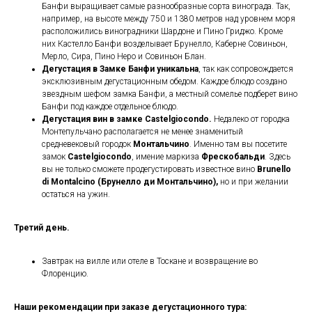
Банфи выращивает самые разнообразные сорта винограда. Так,
например, на высоте между 750 и 1380 метров над уровнем моря
расположились виноградники Шардоне и Пино Гриджо. Кроме
них Кастелло Банфи возделывает Брунелло, Каберне Совиньон,
Мерло, Сира, Пино Неро и Совиньон Блан.
Дегустация в Замке Банфи уникальна
, так как сопровождается
эксклюзивным дегустационным обедом. Каждое блюдо создано
звездным шефом замка Банфи, а местный сомелье подберет вино
Банфи под каждое отдельное блюдо.
Дегустация вин в замке Castelgiocondo.
Недалеко от городка
Монтепульчано располагается не менее знаменитый
средневековый городок
Монтальчино
. Именно там вы посетите
замок
Castelgiocondo
, имение маркиза
Фрескобальди
. Здесь
вы не только сможете продегустировать известное вино
Brunello
di Montalcino (Брунелло ди Монтальчино),
но и при желании
остаться на ужин.
Третий день.
Завтрак на вилле или отеле в Тоскане и возвращение во
Флоренцию.
Наши рекомендации при заказе дегустационного тура: