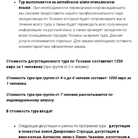
Тур выполняется на английском и/или итальянском
языке.
При необходимости переводчика-сопровождающего,
мы сможем предоставить нашего профессионального гида-
экскурсовода по Тоскане, который будет сопровождать вас в
течение всего тура, а также будет переводить всю полученную
информацию на русский язык, а также проведет экскурсии по
всем посещаемым городам Тосканы за время тура. Данная
услуга оплачивается отдельно. Для заказа необходимо оставить
комментарий при оформлении заказа.
Стоимость дегустационного тура по Тоскане составляет 1250
евро за 1 человека
(при группе от 2-х человек).
Стоимость тура при группе от
4-х до 6 человек составит: 1050 евро за
1 человека.
Стоимость тура при группе от 7 человек рассчитывается по
индивидуальному запросу.
В стоимость тура входит
:
Следующие дегустации и ужины по программе тура :
дегустация
в поместье князя Джироламо Строцци, дегустация в
винодельне Антинори, ужин у Дарио Чеккини, дегустация в