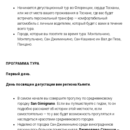
Начинается дегустационный тур во Флоренции, сердце Тосканы,
или же от места вашего проживания в Тоскане, где вас будет
встречать персональный трансфер — комфортабельный
автомобиль с личным водителем, который будет с вами в течение
всего тура.
Города, которые вы посетите за время тура: Монтальчино,
Монтепульчано, Сан Джиминьяно, Сан-Кашиано ин Вал ди Пеза,
Панцано.
ПРОГРАММА ТУРА
Первый день.
День посвящен дегустации вин региона Кьянти.
В самом начале вы совершите прогулку по средневековому
городку
San Gimignano
. Если вы путешествуете с гидом, то он
подробно расскажет об истории этой местности, если
самостоятельно — то у вас будет возможность прогуляться и
насладиться красотами средневекового городка.
Недалеко от городка Сан-Джиминьяно среди виноградников
раскинулось большое поместье князя
Джироламо Строцци
—