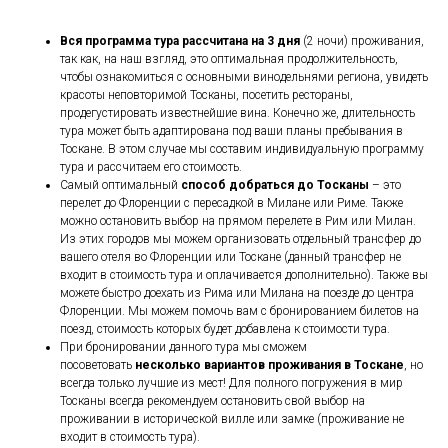
Вся программа тура рассчитана на 3 дня
(2 ночи) проживания,
так как, на наш взгляд, это оптимальная продолжительность,
чтобы ознакомиться с основными винодельнями региона, увидеть
красоты неповторимой Тосканы, посетить рестораны,
продегустировать известнейшие вина. Конечно же, длительность
тура может быть адаптирована под ваши планы пребывания в
Тоскане. В этом случае мы составим индивидуальную программу
тура и рассчитаем его стоимость.
Самый оптимальный
способ добраться до Тосканы
– это
перелет до Флоренции с пересадкой в Милане или Риме. Также
можно остановить выбор на прямом перелете в Рим или Милан.
Из этих городов мы можем организовать отдельный трансфер до
вашего отеля во Флоренции или Тоскане (данный трансфер не
входит в стоимость тура и оплачивается дополнительно). Также вы
можете быстро доехать из Рима или Милана на поезде до центра
Флоренции. Мы можем помочь вам с бронированием билетов на
поезд, стоимость которых будет добавлена к стоимости тура.
При бронировании данного тура мы сможем
посоветовать
несколько вариантов проживания в Тоскане
, но
всегда только лучшие из мест! Для полного погружения в мир
Тосканы всегда рекомендуем остановить свой выбор на
проживании в исторической вилле или замке (проживание не
входит в стоимость тура).