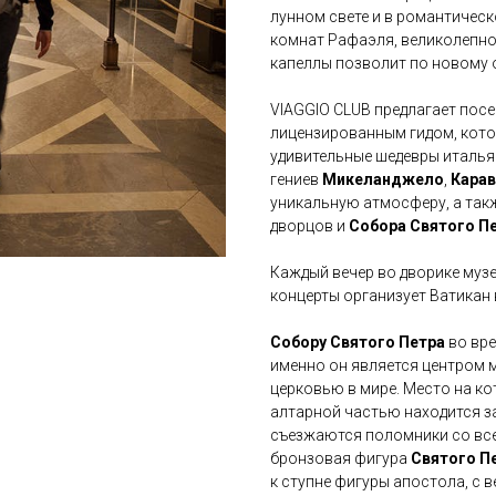
лунном свете и в романтичес
комнат Рафаэля, великолепно
капеллы позволит по новому 
VIAGGIO CLUB предлагает пос
лицензированным гидом, кото
удивительные шедевры италья
гениев
Микеланджело
,
Кара
уникальную атмосферу, а та
дворцов и
Собора Святого П
Каждый вечер во дворике музе
концерты организует Ватикан в
Собору Святого Петра
во вре
именно он является центром 
церковью в мире. Место на ко
алтарной частью находится 
съезжаются поломники со все
бронзовая фигура
Святого П
к ступне фигуры апостола, с 