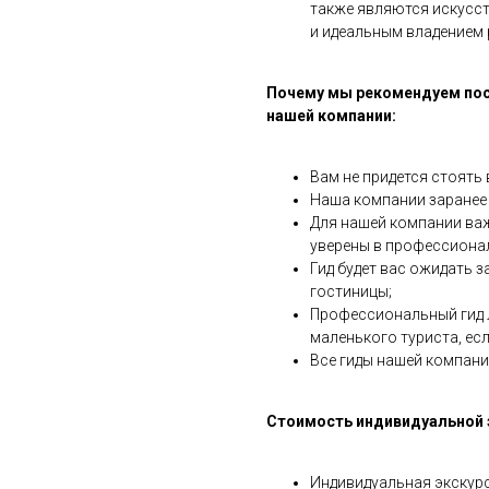
также являются искусс
и идеальным владением 
Почему мы рекомендуем пос
нашей компании:
Вам не придется стоять
Наша компании заранее 
Для нашей компании важ
уверены в профессиона
Гид будет вас ожидать з
гостиницы;
Профессиональный гид 
маленького туриста, есл
Все гиды нашей компани
Стоимость индивидуальной э
Индивидуальная экскурс