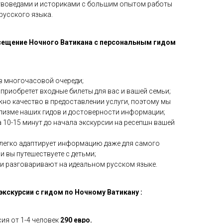
твоведами и историками с большим опытом работы
русского языка.
ещение Ночного Ватикана с персональным гидом
 в многочасовой очереди;
приобретет входные билеты для вас и вашей семьи;
но качество в предоставлении услуги, поэтому мы
лизме наших гидов и достоверности информации;
а 10-15 минут до начала экскурсии на ресепшн вашей
легко адаптирует информацию даже для самого
и вы путешествуете с детьми;
и разговаривают на идеальном русском языке.
кскурсии с гидом по Ночному Ватикану :
ия от 1-4 человек
290 евро.