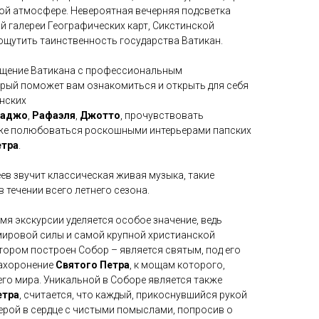
кой атмосфере. Невероятная вечерняя подсветка
й галереи Географических карт, Сикстинской
ощутить таинственность государства Ватикан.
ещение Ватикана с профессиональным
рый поможет вам ознакомиться и открыть для себя
нских
ваджо
,
Рафаэля
,
Джотто
, прочувствовать
кже полюбоваться роскошными интерьерами папских
етра
.
ев звучит классическая живая музыка, такие
 течении всего летнего сезона.
мя экскурсии уделяется особое значение, ведь
мировой силы и самой крупной христианской
тором построен Собор – является святым, под его
захоронение
Святого Петра
, к мощам которого,
го мира. Уникальной в Соборе является также
етра
, считается, что каждый, прикоснувшийся рукой
верой в сердце с чистыми помыслами, попросив о