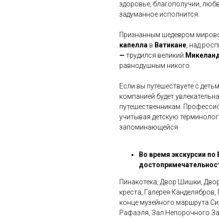
здоровье, благополучии, любв
задуманное исполнится.
Признанным шедевром мирово
капелла
в
Ватикане
, над рос
—
трудился великий
Микелан
равнодушным никого.
Если вы путешествуете с деть
компанией будет увлекательна
путешественникам. Профессио
учитывая детскую терминолог
запоминающейся.
Во время экскурсии по
достопримечательност
Пинакотека, Двор Шишки, Двор
креста, Галерея Канделябров, 
конце музейного маршрута Си
Рафаэля, Зал Непорочного За