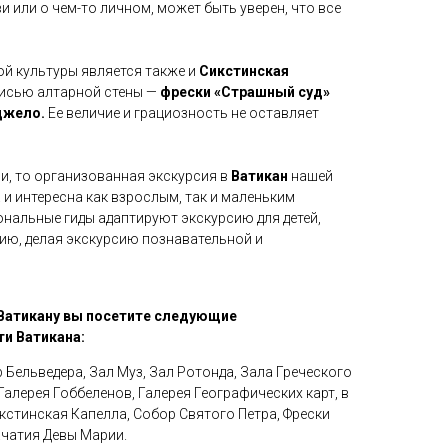
и или о чем-то личном, может быть уверен, что все
й культуры является также и
Сикстинская
писью алтарной стены —
фрески «Страшный суд»
джело.
Ее величие и грациозность не оставляет
ми, то организованная экскурсия в
Ватикан
нашей
 и интересна как взрослым, так и маленьким
нальные гиды адаптируют экскурсию для детей,
ию, делая экскурсию познавательной и
 Ватикану вы посетите следующие
и Ватикана:
 Бельведера, Зал Муз, Зал Ротонда, Зала Греческого
Галерея Гоббеленов, Галерея Географических карт, в
кстинская Капелла, Собор Святого Петра, Фрески
чатия Девы Марии.