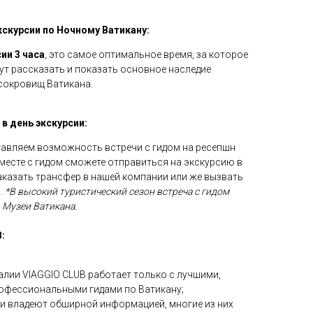
скурсии по Ночному Ватикану:
ии 3 часа
, это самое оптимальное время, за которое
т рассказать и показать основное наследие
сокровищ Ватикана.
в день экскурсии:
авляем возможность встречи с гидом на ресепшн
вместе с гидом сможете отправиться на экскурсию в
аказать трансфер в нашей компании или же вызвать
.
*В высокий туристический сезон встреча с гидом
 Музеи Ватикана.
:
алии VIAGGIO CLUB работает только с лучшими,
офессиональными гидами по Ватикану;
и владеют обширной информацией, многие из них