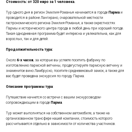
Стоимость: от 320 евро за 1 человека.
Тур одного дня в регион Эмилия-Романья начинается в городе
Парма
и
проводится в районе Лангирано, очаровательной местности
гастрономического региона Эмилия-Романья, а также окрестностях
Пармы и исторического центра города в любой день при хорошей погоде.
Такая однодневная программа будет интересна и увлекательна, как для
взрослых, так и для детей.
Продолжительность тура:
Около
6-х часов
, за которые вы успеете посетить фабрику по
изготовлению пармской ветчины, продегустируете пармскую ветчину и
знаменитое вино Ламбруско, посетите средневековый замок, а также для
вас будет проведена экскурсия по городу Парма.
Описание программы тура
:
Путешествие начнется со встречи с вашим экскурсоводом-
сопровождающим в городе
Парма
.
Тур может выполняться на собственном автомобиле, а также на
организованном трансфере нашей компании, стоимость которого
рассчитывается отдельно в зависимости от количества участников.