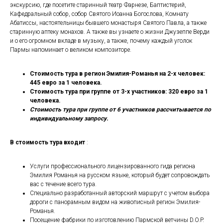
экскурсию, где посетите старинный театр Фарнезе, Баптистерий,
Кафедральный собор, собор Святого Иоанна Богослова, Комнату
Абатиссы, настоятельницы бывшего монастыря Святого Павла, а также
старинную аптеку монахов. А также вы узнаете о жизни Джузеппе Верди
и о его огромном вкладе в музыку, а также, почему каждый уголок
Пармы напоминает о великом композиторе.
Стоимость тура в регион Эмилия-Романья на 2-х человек:
445 евро за 1 человека.
Стоимость тура при группе от 3-х участников: 320 евро за 1
человека.
Стоимость тура при группе от 6 участников рассчитывается по
индивидуальному запросу.
В стоимость тура входит
:
Услуги профессионального лицензированного гида региона
Эмилия Романья на русском языке, который будет сопровождать
вас с течение всего тура.
Специально разработанный авторский маршрут с учетом выбора
дороги с панорамным видом на живописный регион Эмилия-
Романья.
Посещение фабрики по изготовлению Пармской ветчины D.O.P.