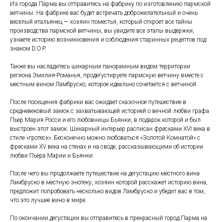
Из города Парма вы отправитесь на фабрику по изготовлению пармской
ветчины. На фабрике вас будет встречать доброжелательный и очень
веселый итальянец — хозяин поместья, который откроет все тайны
производства пармской ветчины, вы увидите все этапы выдержки,
узнаете историю возникновения и соблюдения старинных рецептов под
знаком D.O.P.
Также вы насладитесь шикарным панорамным видом территории
региона Эмилия-Романья, продегустируете пармскую ветчину вместе с
местным вином Ламбруско, которое идеально сочетается с ветчиной.
После посещения фабрики вас ожидает сказочное путешествие в
средневековый замок с захватывающей историей о вечной любви графа
Пьер Мария Росси и его любовницы Бьянки, в подарок которой и был
выстроен этот замок. Шикарный интерьер расписан фресками XVI века в
стиле «гротеск». Бесконечно можно любоваться «Золотой Комнатой» с
фресками XV века на стенах и на своде, рассказывающими об истории
любви Пьера Марии и Бьянки.
После чего вы продолжаете путешествие на дегустацию местного вина
Ламбруско в местную энотеку, хозяин которой расскажет историю вина,
предложит попробовать несколько видов Ламбруско и убедит вас в том,
что это лучшее вино в мире.
По окончании дегустации вы отправитесь в прекрасный город Парма на