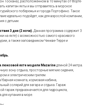
он Тоскана), расположенном в 10 минутах от Форте-
дать капитан яхты и вы отправитесь в морское
игурийского побережья и города Портофино. Такое
вие идеально подойдет, как для взрослой компании,
ия с детьми.
вия 3 дня (2 ночи).
Данная программа содержит 3
вки на яхте) с возможностью самого красивого
рии, а также заповедником Чинкве-Терре и
тябрь.
а люксовой яхте модели Mazarine
длиной 24 метра.
чную зону отдыха, просторные мягкие сидения,
ором и электрическим грилем.
я/барная комната, кормовая кабина,
ьный солярий для загара и отдыха. Гараж
ой гараж предназначается для гидроцикла,
 для купания в море.
ты: