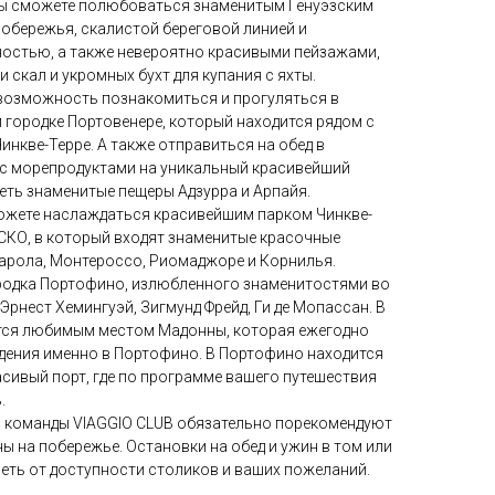
вы сможете полюбоваться знаменитым Генуэзским
обережья, скалистой береговой линией и
ностью, а также невероятно красивыми пейзажами,
 скал и укромных бухт для купания с яхты.
 возможность познакомиться и прогуляться в
городке Портовенере, который находится рядом с
нкве-Терре. А также отправиться на обед в
 с морепродуктами на уникальный красивейший
еть знаменитые пещеры Адзурра и Арпайя.
ожете наслаждаться красивейшим парком Чинкве-
СКО, в который входят знаменитые красочные
нарола, Монтероссо, Риомаджоре и Корнилья.
родка Портофино, излюбленного знаменитостями во
 Эрнест Хемингуэй, Зигмунд Фрейд, Ги де Мопассан. В
тся любимым местом Мадонны, которая ежегодно
дения именно в Портофино. В Портофино находится
сивый порт, где по программе вашего путешествия
.
ы команды VIAGGIO CLUB обязательно порекомендуют
ы на побережье. Остановки на обед и ужин в том или
сеть от доступности столиков и ваших пожеланий.