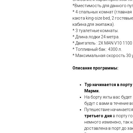
*Вместимость для данного пу
* 4 спальных комнат (главная 
каюта king-size bed, 2 гостев
кабина для экипажа).
* 3 туалетные комнаты.
* Длина лодки 24 метра.
* Двигатель : 2X MAN V10 1100 
* Топливный бак : 4300 л.
* Максимальная скорость 30 
Описание программы:
Тур начинается в порт
Марми.
На борту яхты вас буде
будут с вами в течение 
Путешествие начинаетс
третьего дня
в порту г
немного изменено, так к
доставлена в порт до зак