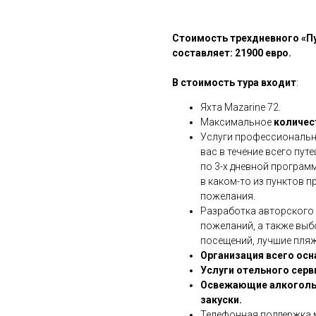
Стоимость трехдневного «П
составляет:
21900 евро.
В стоимость тура входит
:
Яхта Mazarine 72.
Максимальное
количес
Услуги профессиональн
вас в течение всего пут
по 3-х дневной програм
в каком-то из пунктов 
пожелания.
Разработка авторского
пожеланий, а также выб
посещений, лучшие пляж
Организация всего осн
Услуги отельного серви
Освежающие алкогольн
закуски.
Телефонная поддержка 