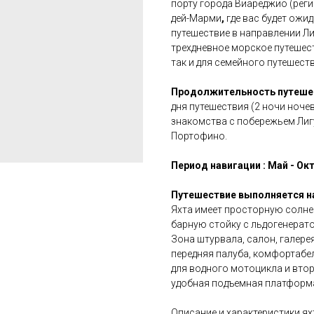
порту города Виареджио (реги
дей-Марми
,
где вас будет ожи
путешествие в направлении Л
трехдневное морское путешест
так и для семейного путешеств
Продолжительность путешест
дня путешествия (2 ночи ноче
знакомства с побережьем Лигу
Портофино.
Период навигации : Май - Ок
Путешествие выполняется н
Яхта имеет просторную солне
барную стойку с льдогенерат
Зона штурвала, салон, галере
передняя палуба, комфортабел
для водного мотоцикла и втор
удобная подъемная платформа
Описание и характеристики ях