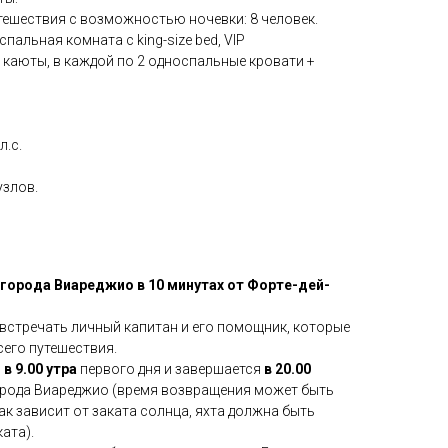
тешествия с возможностью ночевки: 8 человек.
спальная комната с king-size bed, VIP
ые каюты, в каждой по 2 односпальные кровати +
л.с.
узлов.
у города Виареджио в 10 минутах от Форте-дей-
т встречать личный капитан и его помощник, которые
всего путешествия.
я
в 9.00 утра
первого дня и завершается
в 20.00
орода Виареджио (время возвращения может быть
ак зависит от заката солнца, яхта должна быть
ата).