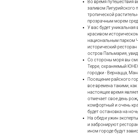
Во время путешествия 
заливом Лигурийского п
тропической раститель
прозрачным морем среди
У вас будет уникальная
красивом историческом 
национальным парком Чи
исторический ресторан
остров Пальмария, увид
Со стороны моря вы см
Терре, охраняемый ЮНЕ
городки - Вернацца, Ма
Посещение райского го
все времена такими, как
настоящее время являе
отмечает свое день рож
комфортный и очень кра
будет остановка на ночь
На обед и ужин эксперт
и забронируют ресторан
ином городе будут зави