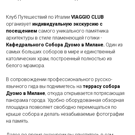
Клуб Путешествий по Италии
VIAGGIO CLUB
организует
индивидуальную
экскурсию с
посещением
самого уникального памятника
архитектуры в стиле пламенеющей готики -
Кафедрального Собора Дуомо в Милане.
Один из
самых больших соборов в мире и единственный
католических храм, построенный полностью из
белого мрамора.
В сопровождении профессионального русско-
язычного гида вы подниметесь на
террасу собора
Дуомо в Милане
, откуда открывается потрясающая
панорама города. Удобно оборудованная обзорная
площадка позволяет свободно перемещаться по
крыше собора и делать незабываемые фотографии
на память.
Далее во время экскурсии вы спуститесь в сам