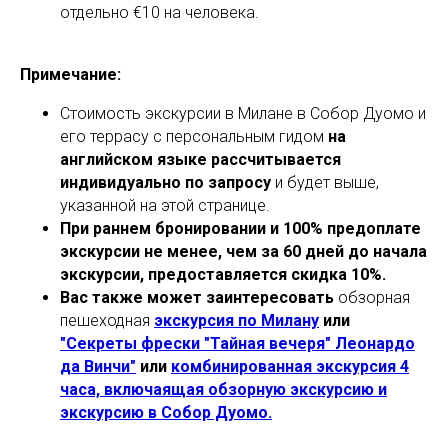
отдельно €10 на человека.
Примечание:
Стоимость экскурсии в Милане в Собор Дуомо и
его террасу с персональным гидом
на
английском языке рассчитывается
индивидуально по запросу
и будет выше,
указанной на этой странице.
При раннем бронировании и 100% предоплате
экскурсии не менее, чем за 60 дней до начала
экскурсии, предоставляется скидка 10%.
Вас также может заинтересовать
обзорная
пешеходная
экскурсия по Милану
или
"Секреты фрески "Тайная вечеря" Леонардо
да Винчи"
или
комбинированная экскурсия 4
часа, включаящая обзорную экскурсию и
экскурсию в Собор Дуомо.