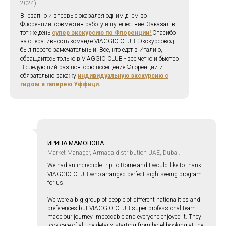
2024)
Внезапно и впервые оказался одним днем во
Флоренции, совместив работу и путешествие. Заказал в
тот же день
супер экскурсию по Флоренции!
Спасибо
за оперативность команде VIAGGIO CLUB! Экскурсовод
был просто замечательный! Все, кто едет в Италию,
обращайтесь только в VIAGGIO CLUB - все четко и быстро
В следующий раз повторю посещение Флоренции и
обязательно закажу
индивидуальную экскурсию с
гидом в галерею Уффици.
ИРИНА МАМОНОВА
Market Manager, Armada distribution UAE, Dubai.
We had an incredible trip to Rome and I would like to thank
VIAGGIO CLUB who arranged perfect sightseeing program
for us.
We were a big group of people of different nationalities and
preferences but VIAGGIO CLUB super professional team
made our journey impeccable and everyone enjoyed it. They
took care of all the details starting from hotel booking at the