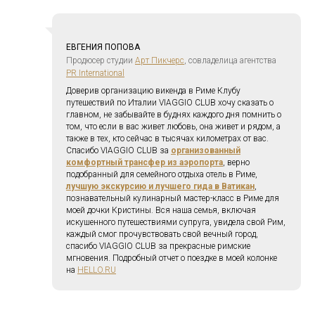
ЕВГЕНИЯ ПОПОВА
Продюсер студии
Арт Пикчерс
, cовладелица агентства
PR International
Доверив организацию викенда в Риме Клубу
путешествий по Италии VIAGGIO CLUB хочу сказать о
главном, не забывайте в буднях каждого дня помнить о
том, что если в вас живет любовь, она живет и рядом, а
также в тех, кто сейчас в тысячах километрах от вас.
Спасибо VIAGGIO CLUB за
организованный
комфортный трансфер из аэропорта
, верно
подобранный для семейного отдыха отель в Риме,
лучшую экскурсию и лучшего гида в Ватикан
,
познавательный кулинарный мастер-класс в Риме для
моей дочки Кристины. Вся наша семья, включая
искушенного путешествиями супруга, увидела свой Рим,
каждый смог прочувствовать свой вечный город,
спасибо VIAGGIO CLUB за прекрасные римские
мгновения. Подробный отчет о поездке в моей колонке
на
HELLO.RU