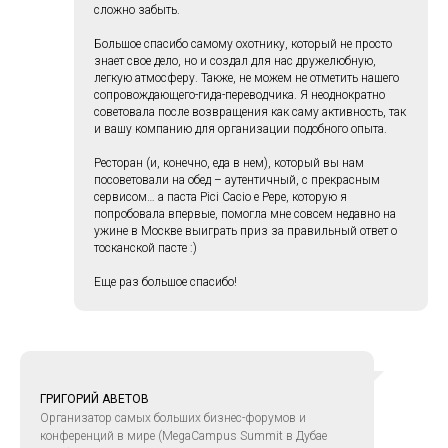
сложно забыть.
Большое спасибо самому охотнику, который не просто
знает свое дело, но и создал для нас дружелюбную,
легкую атмосферу. Также, не можем не отметить нашего
сопровождающего-гида-переводчика. Я неоднократно
советовала после возвращения как саму активность, так
и вашу компанию для организации подобного опыта.
Ресторан (и, конечно, еда в нем), который вы нам
посоветовали на обед – аутентичный, с прекрасным
сервисом… а паста Pici Cacio e Pepe, которую я
попробовала впервые, помогла мне совсем недавно на
ужине в Москве выиграть приз за правильный ответ о
тосканской пасте :)
Еще раз большое спасибо!
ГРИГОРИЙ АВЕТОВ
Организатор самых больших бизнес-форумов и
конференций в мире (MegaCampus Summit в Дубае