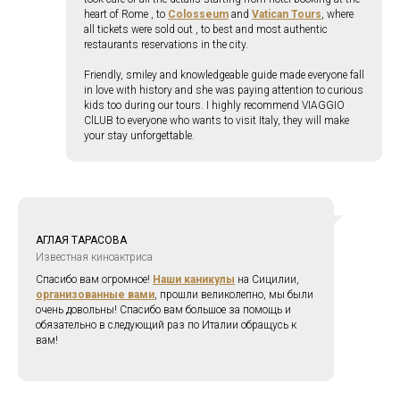
heart of Rome , to
Colosseum
and
Vatican Tours
, where
all tickets were sold out , to best and most authentic
restaurants reservations in the city.
Friendly, smiley and knowledgeable guide made everyone fall
in love with history and she was paying attention to curious
kids too during our tours. I highly recommend VIAGGIO
ClLUB to everyone who wants to visit Italy, they will make
your stay unforgettable.
АГЛАЯ ТАРАСОВА
Известная киноактриса
Спасибо вам огромное!
Наши каникулы
на Сицилии,
организованные вами
, прошли великолепно, мы были
очень довольны! Спасибо вам большое за помощь и
обязательно в следующий раз по Италии обращусь к
вам!