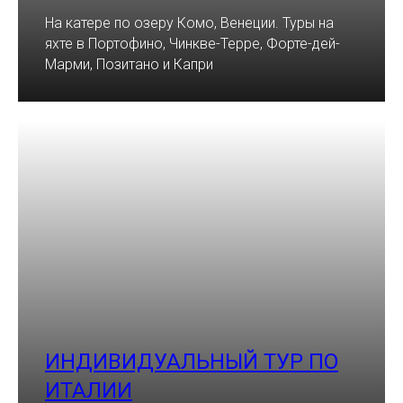
На катере по озеру Комо, Венеции. Туры на
яхте в Портофино, Чинкве-Терре, Форте-дей-
Марми, Позитано и Капри
ИНДИВИДУАЛЬНЫЙ ТУР ПО
ИТАЛИИ