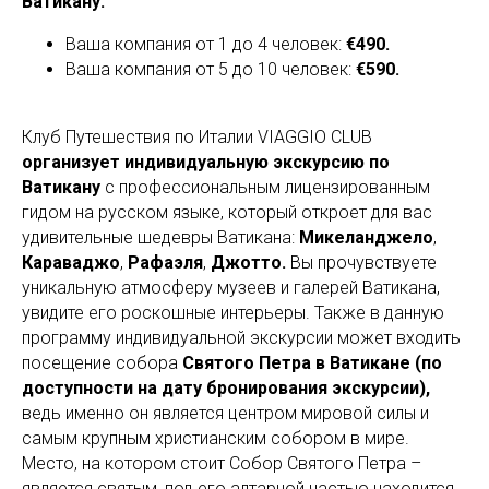
Ватикану:
Ваша компания от 1 до 4 человек:
€490.
Ваша компания от 5 до 10 человек:
€590.
Клуб Путешествия по Италии VIAGGIO CLUB
организует индивидуальную экскурсию по
Ватикану
с профессиональным лицензированным
гидом на русском языке, который откроет для вас
удивительные шедевры Ватикана:
Микеланджело
,
Караваджо
,
Рафаэля
,
Джотто.
Вы прочувствуете
уникальную атмосферу музеев и галерей Ватикана,
увидите его роскошные интерьеры. Также в данную
программу индивидуальной экскурсии может входить
посещение собора
Святого Петра в Ватикане (по
доступности на дату бронирования экскурсии),
ведь именно он является центром мировой силы и
самым крупным христианским собором в мире.
Место, на котором стоит Собор Святого Петра –
является святым, под его алтарной частью находится