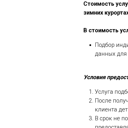
Стоимость услу
зимних курортах
В стоимость усл
Подбор инди
данных для
Условия предост
Услуга подб
После полу
клиента дет
В срок не п
предоставля