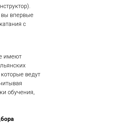
нструктор).
 вы впервые
катания с
ые имеют
альянских
), которые ведут
учитывая
ки обучения,
дбора