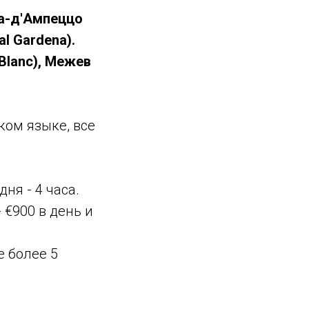
на-д'Ампеццо
al Gardena).
Blanc), Межев
ком языке, все
ня - 4 часа.
- €900 в день и
 более 5