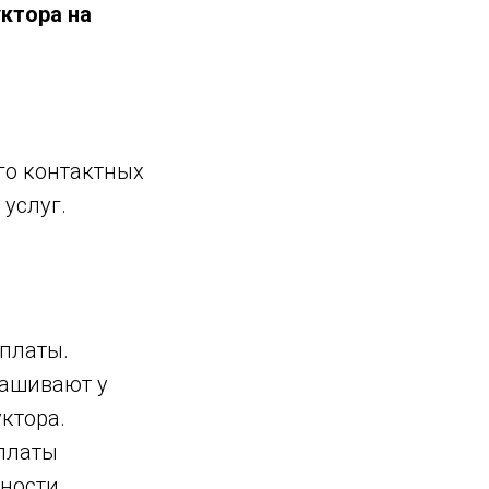
ктора на
го контактных
услуг.
оплаты.
рашивают у
ктора.
оплаты
пности