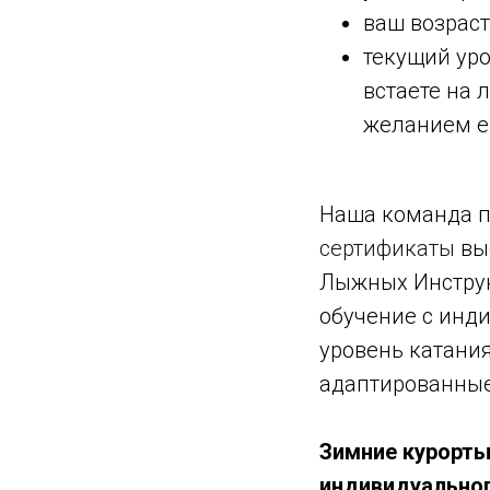
ваш возраст
текущий ур
встаете на 
желанием е
Наша команда п
сертификаты
вы
Лыжных Инструктор
обучение с инд
уровень катания
адаптированные
Зимние курорты
индивидуальног