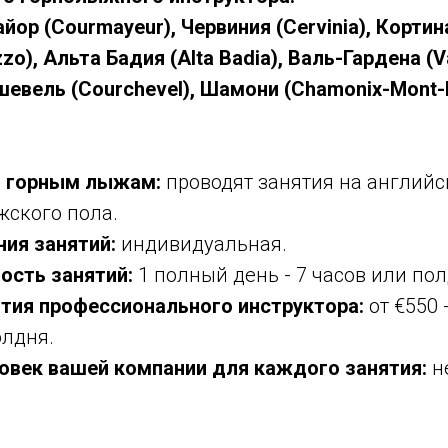
айор (Courmayeur), Червиния (Cervinia), Корти
zo), Альта Бадия (Alta Badia), Валь-Гардена (V
шевель (Courchevel), Шамони (Chamonix-Mont-
о горным лыжам:
проводят занятия на английс
жского пола.
ия занятий:
индивидуальная.
сть занятий:
1 полный день - 7 часов или полд
тия профессионального инструктора:
от €550 
олдня.
овек вашей компании для каждого занятия:
не