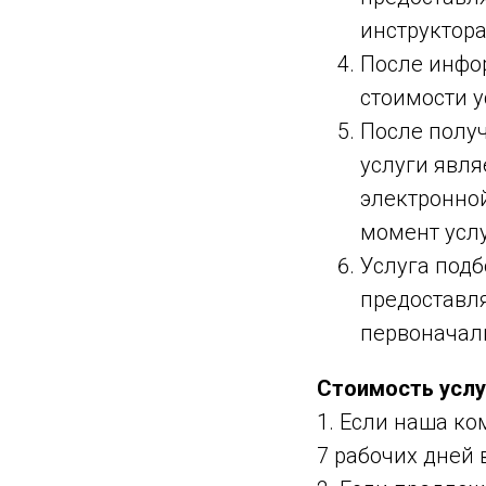
инструктора
После инфор
стоимости у
После полу
услуги явля
электронной
момент услу
Услуга под
предоставл
первоначал
Стоимость услу
1. Если наша ко
7 рабочих дней