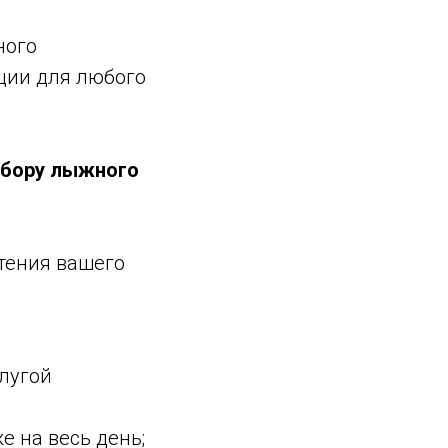
ного
ции для любого
дбору лыжного
чтения вашего
слугой
е на весь день;