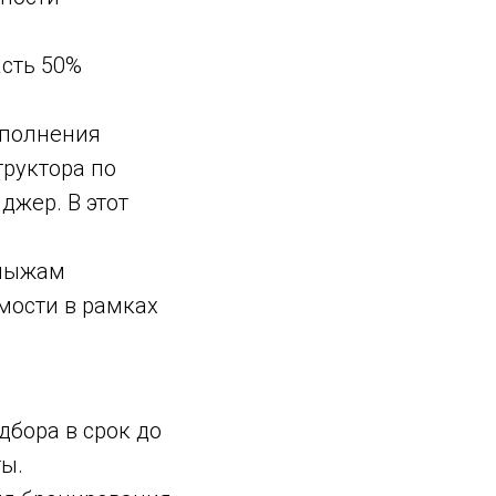
асть 50%
ыполнения
труктора по
джер. В этот
 лыжам
мости в рамках
дбора в срок до
ы.