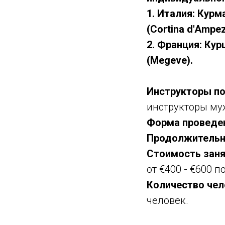
1. Италия: Курм
(Cortina d'Ampez
2. Франция: Кур
(Megeve).
Инструкторы п
инструкторы му
Форма проведен
Продолжительно
Стоимость заня
от €400 - €600 п
Количество чел
человек.