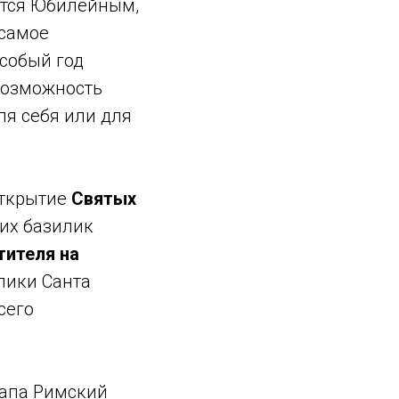
ется Юбилейным,
 самое
собый год
возможность
ля себя или для
открытие
Святых
ших базилик
тителя на
лики Санта
сего
Папа Римский