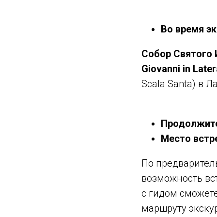
Во время эк
Собор Святого И
Giovanni in Late
Scala Santa) в Л
Продолжите
Место встре
По предварител
возможность вст
с гидом сможете
маршруту экску