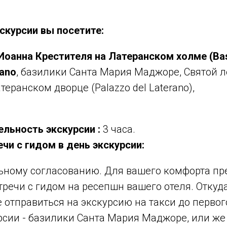
скурсии вы посетите:
оанна Крестителя на Латеранском холме (Basi
rano
, базилики Санта Мария Маджоре, Святой л
атеранском дворце (Palazzo del Laterano),
льность экскурсии :
3 часа.
чи с гидом в день экскурсии:
ьному согласованию. Для вашего комфорта п
речи с гидом на ресепшн вашего отеля. Откуд
 отправиться на экскурсию на такси до первог
рсии - базилики Санта Мария Маджоре, или же