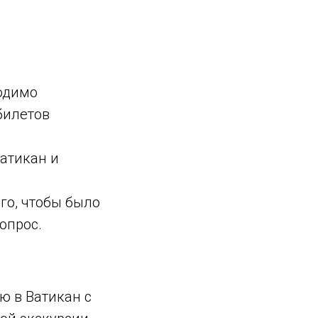
одимо
билетов
Ватикан и
го, чтобы было
опрос.
ю в Ватикан с