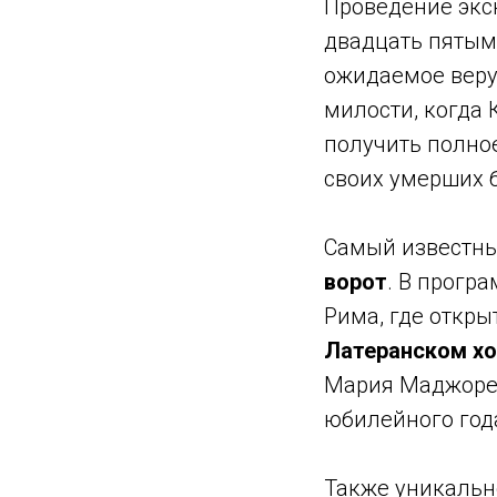
Проведение экс
двадцать пятым
ожидаемое веру
милости, когда
получить полное
своих умерших 
Самый известны
ворот
. В прогр
Рима, где откр
Латеранском хол
Мария Маджоре.
юбилейного года
Также уникальн