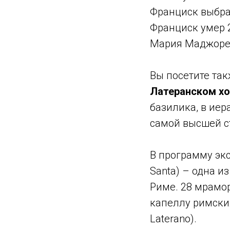
Франциск выбра
Франциск умер 2
Мария Маджоре
Вы посетите та
Латеранском холм
базилика, в иер
самой высшей ст
В программу экс
Santa) – одна 
Риме. 28 мрамор
капеллу римских
Laterano).