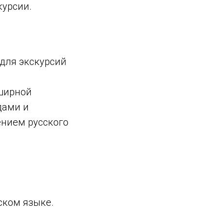
курсии.
 для экскурсий
ширной
дами и
нием русского
ском языке.