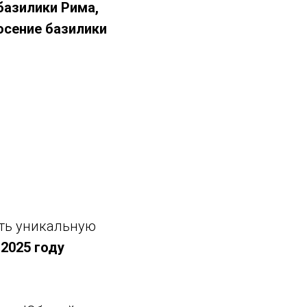
базилики Рима,
осение базилики
ть уникальную
2025 году