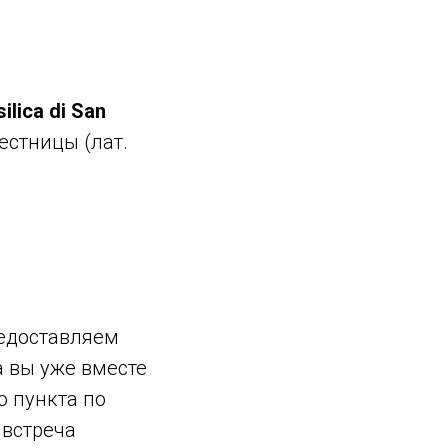
lica di San
естницы (лат.
редоставляем
а вы уже вместе
о пункта по
 встреча