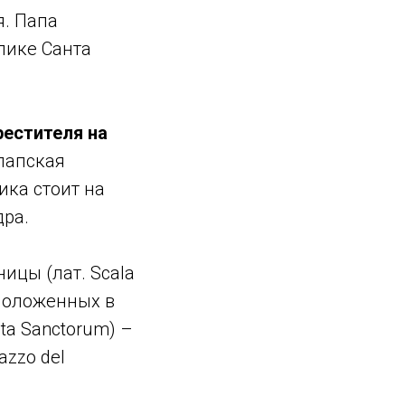
я. Папа
лике Санта
рестителя на
папская
ика стоит на
дра.
ицы (лат. Scala
сположенных в
ta Sanctorum) –
azzo del