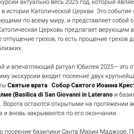
курсии актуально весь 2025 год, который явля
 в истории Католической Церкви. Это событие
ющими по всему миру, и представляет собой о
 Католическая Церковь предлагает верующим 
 отпущение грехов, то есть прощение грехов д
близких.
й и впечатляющий ритуал Юбилея 2025— это 
амму экскурсии входит посеение двух крупней
ыты
Святые врата
:
Собор Святого Иоанна Крес
ме (Basilica di San Giovanni in Laterano
и бази
 Ворота остаются открытыми на протяжении в
 и вновь закрываются по его окончании.
о посеение базилики Санта Мария Маджоре, 