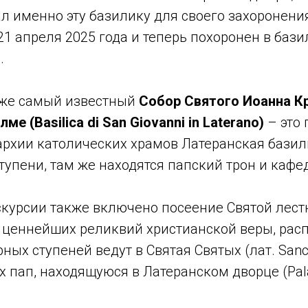
л именно эту базилику для своего захоронени
1 апреля 2025 года и теперь похоронен в бази
.
кже самый известный
Собор Святого Иоанна К
е (Basilica di San Giovanni in Laterano)
– это 
архии католических храмов Латеранская базил
упени, там же находятся папский трон и кафе
курсии также включено посеение Святой лестн
из ценнейших реликвий христианской веры, ра
ных ступеней ведут в Святая Святых (лат. Sanc
 пап, находящуюся в Латеранском дворце (Pal