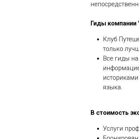
непосредственно
Гиды компании
Клуб Путеше
только луч
Все гиды н
информацие
историками
языка.
В стоимость эк
Услуги проф
Бронировани