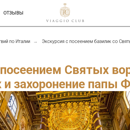
ОТЗЫВЫ
вий по Италии
Экскурсия с посеением базилик со Свят
→
 посеением Святых вор
 и захоронение папы 