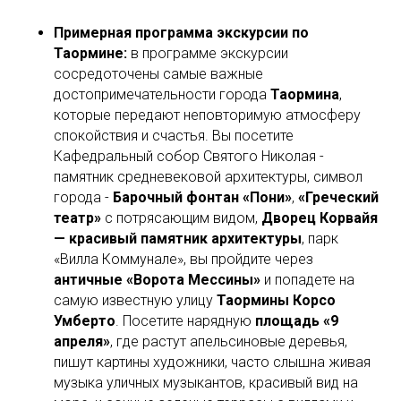
Примерная программа экскурсии по
Таормине:
в программе экскурсии
сосредоточены самые важные
достопримечательности города
Таормина
,
которые передают неповторимую атмосферу
спокойствия и счастья. Вы посетите
Кафедральный собор Святого Николая -
памятник средневековой архитектуры, символ
города -
Барочный фонтан «Пони»
,
«Греческий
театр»
с потрясающим видом,
Дворец Корвайя
— красивый памятник архитектуры
, парк
«Вилла Коммунале», вы пройдите через
античные «Ворота Мессины»
и попадете на
самую известную улицу
Таормины Корсо
Умберто
. Посетите нарядную
площадь «9
апреля»
, где растут апельсиновые деревья,
пишут картины художники, часто слышна живая
музыка уличных музыкантов, красивый вид на