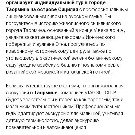
организует индивидуальный тур в городе
Таормина на острове Сицилия
с профессиональным
лицензированным гидом на русском языке. Вы
погрузитесь в историю живописного сицилийского
города Таормина, основанный в конце V века до н.э.,
увидите захватывающие панорамы Ионического
побережья и вулкана Этна, прогуляетесь по
красочному историческому центру, а также по
утопающему в экзотической зелени ботаническому
саду, увидите арабскую башню и познакомитесь с
византийской мозаикой и каталанской готикой.
Если вы путешествуете с детьми, то организованная
экскурсия в
Таормине
, компанией VIAGGIO CLUB
будет увлекательна и интересна как взрослым, так и
маленьким путешественникам. Профессиональные
гиды адаптируют экскурсию для малышей, учитывая
детскую терминологию, делая экскурсию
познавательной и запоминающейся.