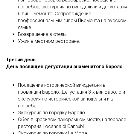
погребов, экскурсия по винодельни и дегустация
6 вин Пьемонта. Сопровождение
профессиональным гидом Пьемонта на русском
языке.
Возвращение в отель.
Ужин в местном ресторане.
Третий день.
День посвящен дегустации знаменитого Бароло.
Посещение исторической винодельни в
провинции Бароло. Дегустация 3-х вин Бароло и
экскурсия по исторической винодельни и в
погреба.
Экскурсия по городку Бароло.
Обед в красивом панорамном месте, на террасе
ресторана Locanda di Cannubi.
Экскурсия по городку La Morra.