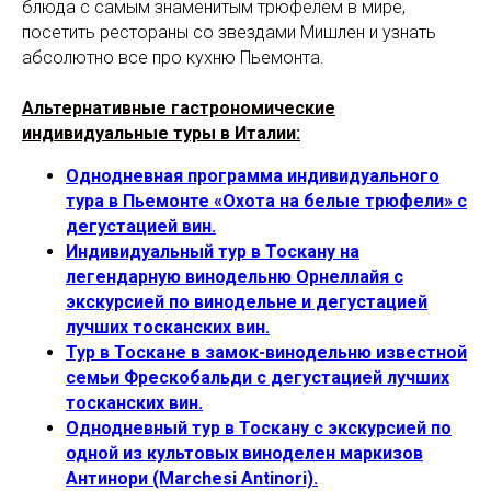
блюда с самым знаменитым трюфелем в мире,
посетить рестораны со звездами Мишлен и узнать
абсолютно все про кухню Пьемонта.
Альтернативные гастрономические
индивидуальные туры в Италии:
Однодневная программа индивидуального
тура в Пьемонте «Охота на белые трюфели» с
дегустацией вин.
Индивидуальный тур в Тоскану на
легендарную винодельню Орнеллайя с
экскурсией по винодельне и дегустацией
лучших тосканских вин.
Тур в Тоскане в замок-винодельню известной
семьи Фрескобальди с дегустацией лучших
тосканских вин.
Однодневный тур в Тоскану с экскурсией по
одной из культовых виноделен маркизов
Антинори (Marchesi Antinori).