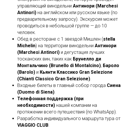
управляющий винодельни
Антинори (Marchesi
Antinori)
на английском или русском языке (по
предварительному запросу). Экскурсия может
проводиться в небольшой группе — до 10
человек.
Обед в ресторане с 1 звездой Мишлен (
stella
Michelin
) на территории винодельни
Антинори
(Marchesi Antinori)
и дегустация лучших
тосканских вин, таких как
Брунелло ди
Монтальчино (Brunello di Montalcino)
,
Бароло
(Barolo)
и
Кьянти Классико Gran Selezione
(Chianti Classico Gran Selezione)
.
Входные билеты в главный собор города
Сиена
(Duomo di Siena)
.
Телефонная поддержка (при
необходимости)
нашей компании на
протяжении всего путешествия (по WhatsApp).
Разработка индивидуального маршрута тура от
VIAGGIO CLUB
.