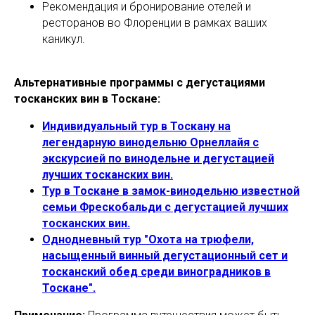
Рекомендация и бронирование отелей и
ресторанов во Флоренции в рамках ваших
каникул.
Альтернативные программы с дегустациями
тосканских вин в Тоскане:
Индивидуальный тур в Тоскану на
легендарную винодельню Орнеллайя с
экскурсией по винодельне и дегустацией
лучших тосканских вин.
Тур в Тоскане в замок-винодельню известной
семьи Фрескобальди с дегустацией лучших
тосканских вин.
Однодневный тур "Охота на трюфели,
насыщенный винный дегустационный сет и
тосканский обед среди виноградников в
Тоскане".