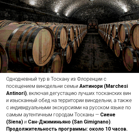
Однодневный тур в Тоскану из Флоренции с
посещением винодельни семьи
Антинори (Marchesi
Antinori)
, включая дегустацию лучших тосканских вин
и изысканный обед на территории винодельни, а также
с индивидуальными экскурсиями на русском языке по
самым аутентичным городам Тосканы —
Сиене
(Siena)
и
Сан-Джиминьяно (San Gimignano)
.
Продолжительность программы: около 10 часов.