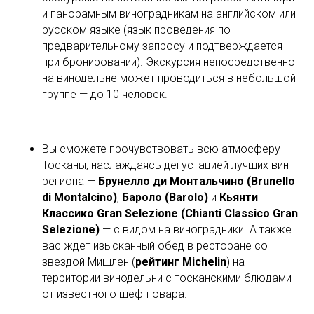
и панорамным виноградникам на английском или
русском языке (язык проведения по
предварительному запросу и подтверждается
при бронировании). Экскурсия непосредственно
на винодельне может проводиться в небольшой
группе — до 10 человек.
Вы сможете прочувствовать всю атмосферу
Тосканы, наслаждаясь дегустацией лучших вин
региона —
Брунелло ди Монтальчино (Brunello
di Montalcino)
,
Бароло (Barolo)
и
Кьянти
Классико Gran Selezione (Chianti Classico Gran
Selezione)
— с видом на виноградники. А также
вас ждет изысканный обед в ресторане со
звездой Мишлен (
рейтинг Michelin
) на
территории винодельни с тосканскими блюдами
от известного шеф-повара.