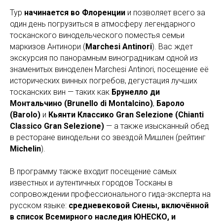
Тур
начинается во Флоренции
и позволяет всего за
один день погрузиться в атмосферу легендарного
тосканского винодельческого поместья семьи
маркизов Антинори (
Marchesi Antinori
). Вас ждет
экскурсия по панорамным виноградникам одной из
знаменитых виноделен Marchesi Antinori, посещение её
исторических винных погребов, дегустация лучших
тосканских вин — таких как
Брунелло ди
Монтальчино (Brunello di Montalcino)
,
Бароло
(Barolo)
и
Кьянти Классико Gran Selezione (Chianti
Classico Gran Selezione)
— а также изысканный обед
в ресторане винодельни со звездой Мишлен (рейтинг
Michelin
).
В программу также входит посещение самых
известных и аутентичных городов Тосканы в
сопровождении профессионального гида-эксперта на
русском языке:
средневековой Сиены, включённой
в список Всемирного наследия ЮНЕСКО, и