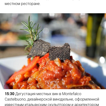
местном ресторане.
15:30
Дегустация местных вин в Montefalco
Castelbuono, дизайнерской винодельне, оформленной
известным итальянским скульптором и архитектором