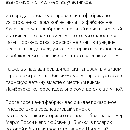
зависимости от количества участников.
Из города Парма вы отправитесь на фабрику по
изготовлению пармской ветчины. На фабрике вас
будет встречать доброжелательный и очень веселый
итальянец — хозяин поместья, который откроет все
тайны производства пармской ветчины, вы увидите
все этапы выдержки, узнаете историю возникновения
и соблюдения старинных рецептов под знаком D.O.P.
Также вы насладитесь шикарным панорамным видом
территории региона Эмилия-Романья, продегустируете
пармскую ветчину вместе с местным вином
Ламбруско, которое идеально сочетается с ветчиной.
После посещения фабрики вас ожидает сказочное
путешествие в средневековый замок с
захватывающей историей о вечной любви графа Пьер
Мария Росси и его любовницы Бьянки, в подарок
которой и был выстроен этот замок. Шикарный