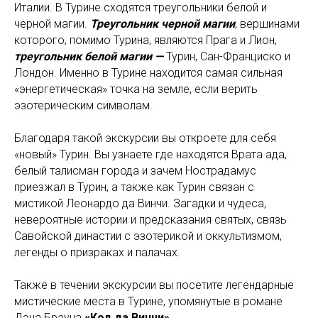
Италии. В Турине сходятся треугольники белой и
черной магии.
Треугольник черной магии
, вершинами
которого, помимо Турина, являются Прага и Лион,
треугольник белой магии —
Турин, Сан-Франциско и
Лондон. Именно в Турине находится самая сильная
«энергетическая» точка на земле, если верить
эзотерическим символам.
Благодаря такой экскурсии вы откроете для себя
«новый» Турин. Вы узнаете где находятся Врата ада,
белый талисман города и зачем Нострадамус
приезжал в Турин, а также как Турин связан с
мистикой Леонардо да Винчи. Загадки и чудеса,
невероятные истории и предсказания святых, связь
Савойской династии с эзотерикой и оккультизмом,
легенды о призраках и палачах.
Также в течении экскурсии вы посетите легендарные
мистические места в Турине, упомянутые в романе
Дэна Брауна
«Код да Винчи»
.