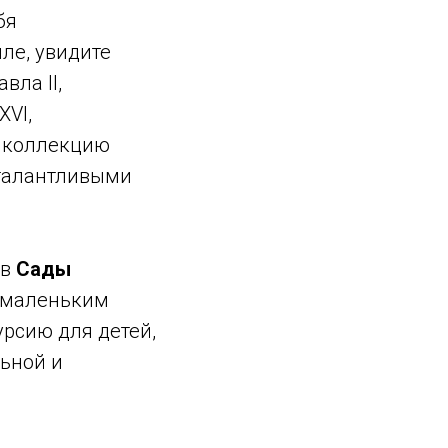
бя
ле, увидите
ла II,
XVI,
ю коллекцию
 талантливыми
 в
Сады
и маленьким
рсию для детей,
ьной и