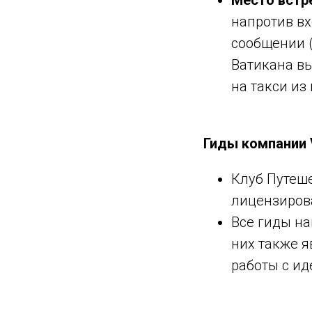
Место встре
напротив вх
сообщении (
Ватикана вы
на такси из
Гиды компании
Клуб Путеше
лицензиров
Все гиды н
них также 
работы с и