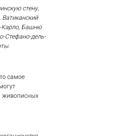
инскую стену,
,
Ватиканский
-Карло,
Башню
о-Стефано-дель-
оты.
это самое
могут
 и живописных