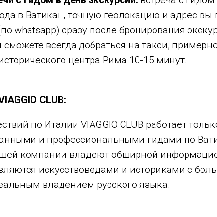
чи с гидом в день экскурсии:
встреча с гидом
ода в Ватикан, точную геолокацию и адрес вы 
по whatsapp) сразу после бронирования экску
 сможете всегда добраться на такси, примерно
 исторического центра Рима 10-15 минут.
VIAGGIO
CLUB:
ствий по Италии VIAGGIO CLUB работает тольк
анными и профессиональными гидами по Вати
ашей компании владеют обширной информацие
являются искусствоведами и историками с бо
деальным владением русского языка.