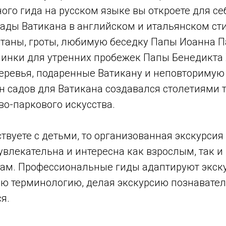
го гида на русском языке вы откроете для се
ады Ватикана в английском и итальянском сти
таны, гроты, любимую беседку Папы Иоанна Пав
инки для утренних пробежек Папы Бенедикта 
еревья, подаренные Ватикану и неповториму
йн садов для Ватикана создавался столетиями
о-паркового искусства.
твуете с детьми, то организованная экскурсия
увлекательна и интересна как взрослым, так 
ам. Профессиональные гиды адаптируют экску
ую терминологию, делая экскурсию познавател
я.