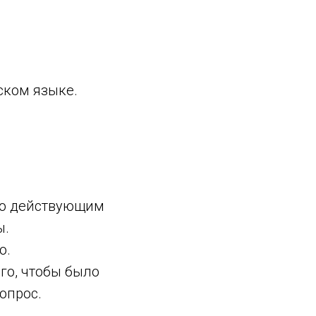
ском языке.
по действующим
ы.
о.
го, чтобы было
опрос.