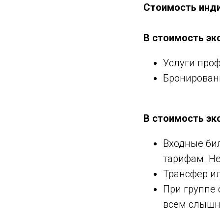
Стоимость инди
В стоимость эк
Услуги проф
Бронировани
В стоимость экс
Входные би
тарифам. Н
Трансфер ил
При группе 
всем слышн