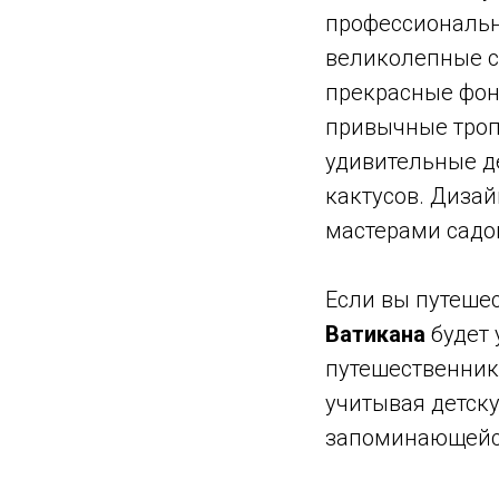
профессионально
великолепные с
прекрасные фон
привычные троп
удивительные д
кактусов. Диза
мастерами садов
Если вы путешес
Ватикана
будет 
путешественник
учитывая детск
запоминающейс