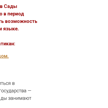
 в Сады
ю в период
ить возможность
м языке.
тикан:
дом.
ться в
государства —
Сады занимают