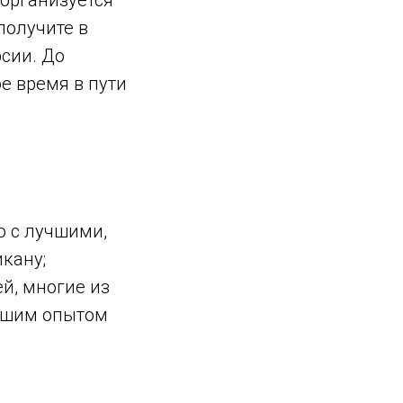
 организуется
получите в
рсии. До
е время в пути
о с лучшими,
кану;
й, многие из
льшим опытом