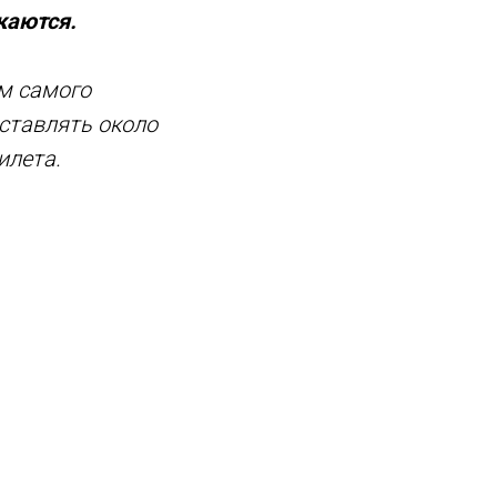
каются.
м самого
оставлять около
илета.